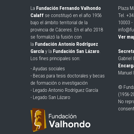
La
Fundación Fernando Valhondo
Plaza M
Calaff
se constituyó en el año 1956
Tel. +3
bajo el ámbito territorial de la
10003 -
provincia de Cáceres. En el año 2018
info@fu
se formalizó la fusión con
Ver ma
la
Fundación Antonio Rodríguez
García
y la
Fundación San Lázaro
.
Secreta
Los fines principales son:
Gabriel 
Encarga
- Ayudas sociales
Manuel 
- Becas para tesis doctorales y becas
de formación o investigación
© Funda
- Legado Antonio Rodríguez García
(1956-2
- Legado San Lázaro
No repro
consent