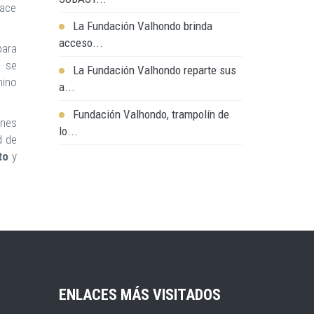
hace
La Fundación Valhondo brinda
acceso...
para
o se
La Fundación Valhondo reparte sus
nino
a...
Fundación Valhondo, trampolín de
ones
lo...
d de
to
y
ENLACES MÁS VISITADOS