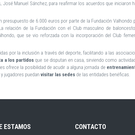
s, José Manuel Sánchez, para reafirmar los acuerdos que iniciaron 
un presupuesto de 6.000 euros por parte de la Fundación Valhondo 
. La relación de la Fundación con el Club masculino de baloncest
lhondo, que se vio reforzada con la incorporación del Club feme
as por la inclusión a través del deporte, facilitando a las asociaci
ta a los partidos
que se disputan en casa, sirviendo como activida
es ofrece la posibilidad de acudir a alguna jornada de
entrenamien
as y jugadores puedan
visitar las sedes
de las entidades benéficas.
E ESTAMOS
CONTACTO