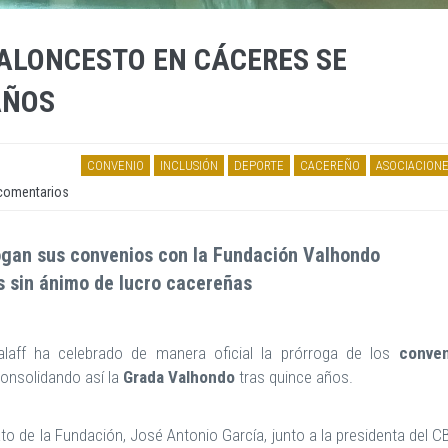
ALONCESTO EN CÁCERES SE
AÑOS
CONVENIO
INCLUSIÓN
DEPORTE
CACEREÑO
ASOCIACIONE
comentarios
ogan sus convenios con la Fundación Valhondo
s sin ánimo de lucro cacereñas
laff ha celebrado de manera oficial la prórroga de los
conven
consolidando así la
Grada Valhondo
tras quince años.
o de la Fundación, José Antonio García, junto a la presidenta del CB