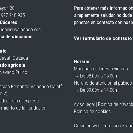
ayor, 30
Para obtener más información
4 927 248 935
simplemente saludar, no dude
Cáceres
ponerse en
contacto
con noso
ndacionvalhondo.org
pa de ubicación
Ver formulario de contacto
rio
Casati Calzada
Horario
do agrícola
Mañanas de lunes a viernes
Nevado Pulido
→ De 08:00h a 15.00h
Horario de atención al público
ción Fernando Valhondo Calaff
→ De 09:00h a 14.00h
022)
ducir sin el expreso
Aviso legal
|
Política de privac
imiento de la Fundación
Política de cookies
Creación web:
Ferguson Estud