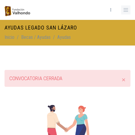
Pasar al contenido principal
AYUDAS LEGADO SAN LÁZARO
Inicio
/
Becas / Ayudas
/
Ayudas
×
CONVOCATORIA CERRADA